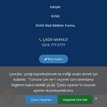
Trakya Arazi Çalışması (16-17 Mayıs 2016)
Kariyer
16.05.2016
KVKK
KARADENİZ ARAZİ ÇALIŞMASI
KVKK İhlal Bildirim Formu
28.04.2016
ÇAĞRI MERKEZİ
0216 777 0777
ÇAYAĞZI(RİVA) HAVZASI ARAZİ ÇALIŞMASI(13.4.2016)
13.04.2016
Bize Yazın
YARIMBURGAZ MAĞARASI VE BAŞAKŞEHİR ARAZİ
Çerezler, içeriği kişiselleştirmek ve trafiği analiz etmek için
UYGULAMASI
kullanılır. "Tümüne İzin Ver"i seçerek tüm tanımlama
25.03.2016
bilgilerini kabul edebilir ya da "Çerez Ayarları"nı seçerek
Çerez Ayarları
ayarları düzenleyebilirsiniz.
X
Çerez Ayarları
Hepsine İzin Ver
"EVLİYA ÇELEBİ VE SEYAHATNAMESİ ÜZERİNE
Marmara Üniversitesi Bilgi İşlem Daire Başkanlığı © 2007 - 2026