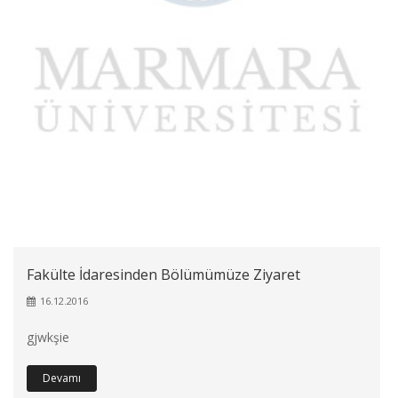
Fakülte İdaresinden Bölümümüze Ziyaret
16.12.2016
gjwkşie
Devamı