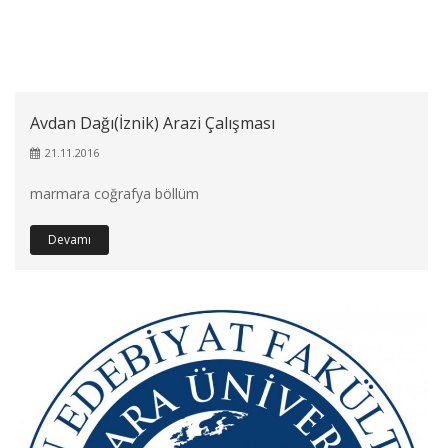
Avdan Dağı(İznik) Arazi Çalışması
21.11.2016
marmara coğrafya böllüm
Devamı