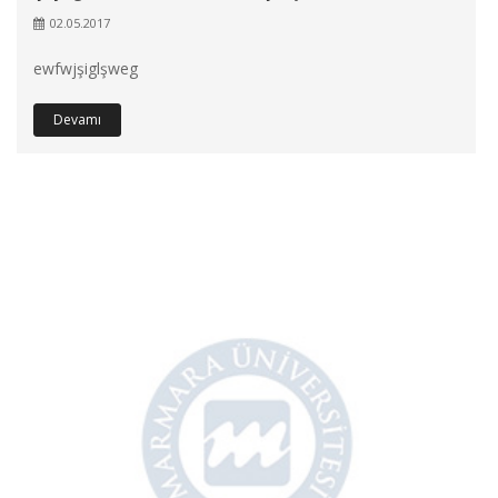
02.05.2017
ewfwjşiglşweg
Devamı