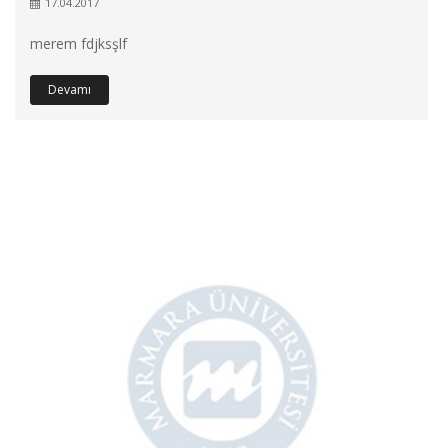
17.04.2017
merem fdjksşlf
Devamı