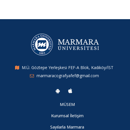
Fakülte İdaresinden Bölümümüze Ziyaret
14.12.2016
9. Uluslararası Üsküdar Sempozyumu
11.11.2016
M.Ü. Göztepe Yerleşkesi FEF-A Blok, Kadıköy/İST
Avdan Dağı(İznik) Arazi Çalışması
marmaracografyafef@gmail.com
19.11.2016
Oryantasyon Programı 2016
MÜSEM
29.09.2016
Kurumsal İletişim
Sayılarla Marmara